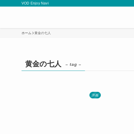
VOD Enjoy Navi
ホーム
黄金の七人
黄金の七人
– tag –
洋画