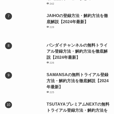
242
JAIHOの登録方法・解約方法を徹
底解説【2024年最新】
228
バンダイチャンネルの無料トライ
アル登録方法・解約方法を徹底解
説【2024年最新】
226
SAMANSAの無料トライアル登録
方法・解約方法を徹底解説【2024
年最新】
225
TSUTAYAプレミアムNEXTの無料
トライアル登録方法・解約方法を