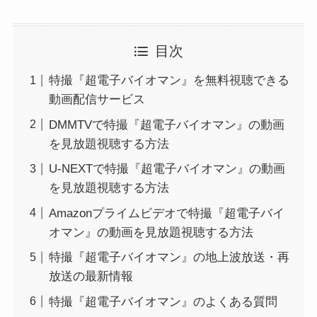
目次
特撮『超電子バイオマン』を無料視聴できる
動画配信サービス
DMMTVで特撮『超電子バイオマン』の動画
を見放題視聴する方法
U-NEXTで特撮『超電子バイオマン』の動画
を見放題視聴する方法
Amazonプライムビデオで特撮『超電子バイ
オマン』の動画を見放題視聴する方法
特撮『超電子バイオマン』の地上波放送・再
放送の最新情報
特撮『超電子バイオマン』のよくある質問