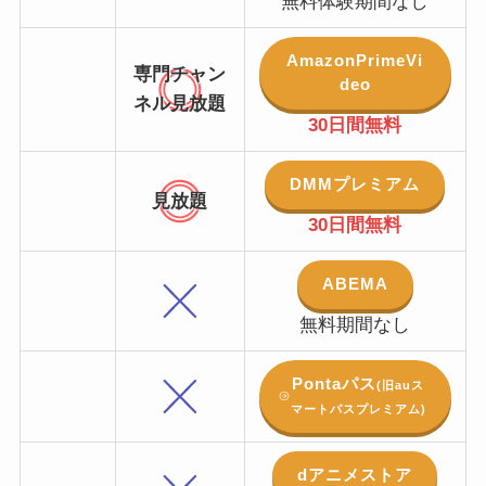
無料体験期間なし
AmazonPrimeVi
専門チャン
deo
ネル見放題
30日間無料
DMMプレミアム
見放題
30日間無料
ABEMA
無料期間なし
Pontaパス
(旧auス
マートパスプレミアム)
dアニメストア