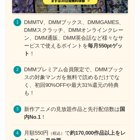
DMMTV、DMMブックス、DMMGAMES、
DMMスクラッチ、DMMオンラインクレー
ン、DMM通販、DMM英会話など様々なサ
ービスで使えるポイントを
毎月550ptゲッ
ト
！
DMMプレミアム会員限定で、DMMブック
スの対象マンガを無料で読めるだけでな
く、初回90%OFFや最大31%還元の特典
も！
新作アニメの見放題作品と先行配信数は
国
内No.1
！
月額550円
で
約170,000作品以上をレ
（税込）