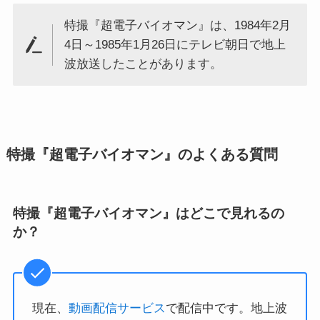
特撮『超電子バイオマン』は、1984年2月
4日～1985年1月26日にテレビ朝日で地上
波放送したことがあります。
特撮『超電子バイオマン』のよくある質問
特撮『超電子バイオマン』はどこで見れるの
か？
現在、
動画配信サービス
で配信中です。地上波