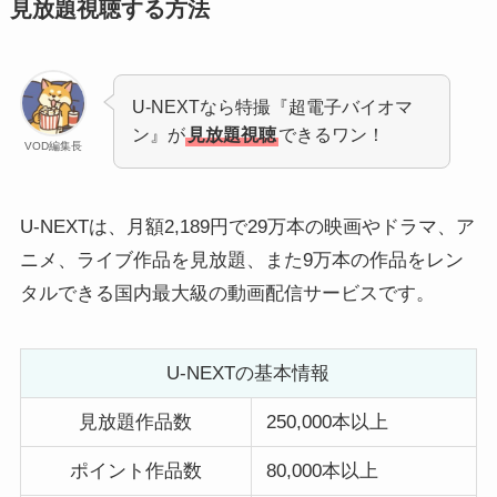
見放題視聴する方法
U-NEXTなら特撮『超電子バイオマ
ン』が
見放題視聴
できるワン！
VOD編集長
U-NEXTは、月額2,189円で29万本の映画やドラマ、ア
ニメ、ライブ作品を見放題、また9万本の作品をレン
タルできる国内最大級の動画配信サービスです。
U-NEXTの基本情報
見放題作品数
250,000本以上
ポイント作品数
80,000本以上