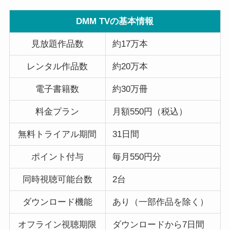
DMM TVの基本情報
見放題作品数
約17万本
レンタル作品数
約20万本
電子書籍数
約30万冊
料金プラン
月額550円（税込）
無料トライアル期間
31日間
ポイント付与
毎月550円分
同時視聴可能台数
2台
ダウンロード機能
あり（一部作品を除く）
オフライン視聴期限
ダウンロードから7日間