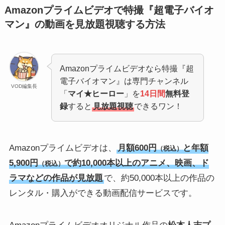
Amazonプライムビデオで特撮『超電子バイオ
マン』の動画を見放題視聴する方法
Amazonプライムビデオなら特撮『超
電子バイオマン』は専門チャンネル
VOD編集長
「
マイ★ヒーロー
」を
14日間
無料登
録
すると
見放題視聴
できるワン！
Amazonプライムビデオは、
月額600円
と年額
（税込）
5,900円
で約10,000本以上のアニメ、映画、ド
（税込）
ラマなどの作品が見放題
で、約50,000本以上の作品の
レンタル・購入ができる動画配信サービスです。