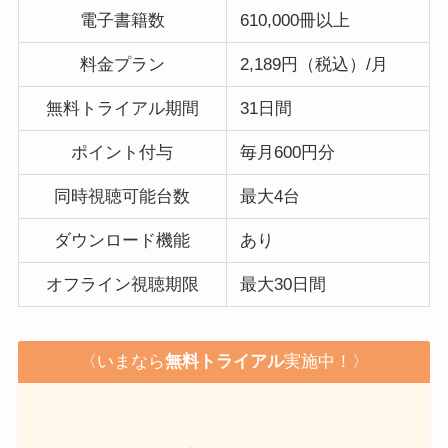
電子書籍数
610,000冊以上
料金プラン
2,189円（税込）/月
無料トライアル期間
31日間
ポイント付与
毎月600円分
同時視聴可能台数
最大4台
ダウンロード機能
あり
オフライン視聴期限
最大30日間
〈いまなら
無料トライアル
実施中！〉