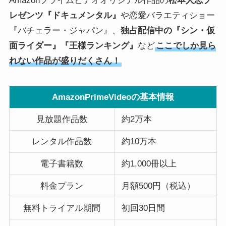
Amazonプライムビデオオリジナル作品の
松本人志プ
レゼンツ『ドキュメンタル』
や恋愛バラエティショー
『バチェラー・ジャパン』、
独占配信中の『シン・仮
面ライダー』『王様ランキング』
など
ここでしか見ら
れない作品が盛りだくさん！
AmazonPrimeVideoの基本情報
見放題作品数
約2万本
レンタル作品数
約10万本
電子書籍数
約1,000冊以上
料金プラン
月額500円（税込）
無料トライアル期間
初回30日間