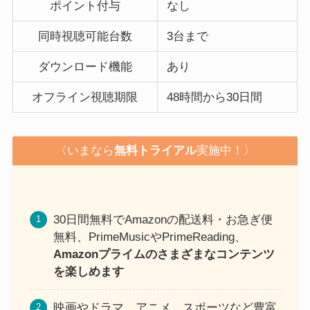
ポイント付与
なし
同時視聴可能台数
3台まで
ダウンロード機能
あり
オフライン視聴期限
48時間から30日間
〈いまなら
無料トライアル
実施中！〉
30日間無料でAmazonの配送料・お急ぎ便
無料、PrimeMusicやPrimeReading、
Amazonプライムのさまざまなコンテンツ
を楽しめます
映画やドラマ、アニメ、スポーツなど豊富