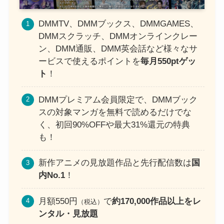
DMMTV、DMMブックス、DMMGAMES、
DMMスクラッチ、DMMオンラインクレー
ン、DMM通販、DMM英会話など様々なサ
ービスで使えるポイントを
毎月550ptゲッ
ト
！
DMMプレミアム会員限定で、DMMブック
スの対象マンガを無料で読めるだけでな
く、初回90%OFFや最大31%還元の特典
も！
新作アニメの見放題作品と先行配信数は
国
内No.1
！
月額550円
で
約170,000作品以上をレ
（税込）
ンタル・見放題