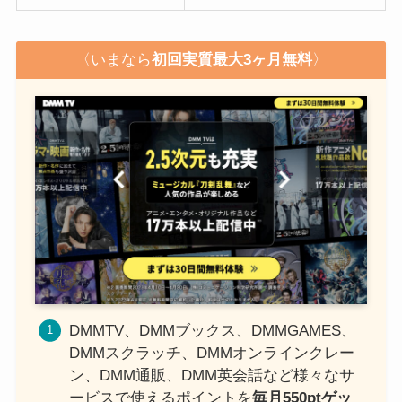
〈いまなら
初回実質最大3ヶ月無料
〉
DMMTV、DMMブックス、DMMGAMES、
DMMスクラッチ、DMMオンラインクレー
ン、DMM通販、DMM英会話など様々なサ
ービスで使えるポイントを
毎月550ptゲッ