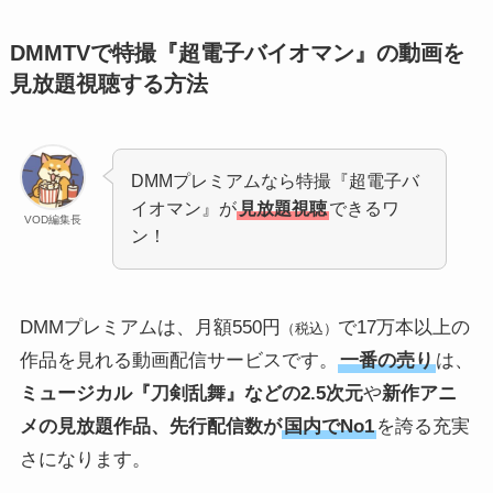
DMMTVで特撮『超電子バイオマン』の動画を
見放題視聴する方法
DMMプレミアムなら特撮『超電子バ
イオマン』が
見放題視聴
できるワ
VOD編集長
ン！
DMMプレミアムは、月額550円
で17万本以上の
（税込）
作品を見れる動画配信サービスです。
一番の売り
は、
ミュージカル『刀剣乱舞』などの2.5次元
や
新作アニ
メの見放題作品、先行配信数が
国内でNo1
を誇る充実
さになります。