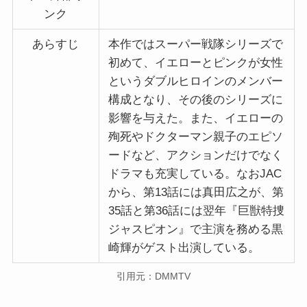
ンク
あらすじ
本作ではスーパー戦隊シリーズで
初めて、イエローとピンクが女性
というダブルヒロインのメンバー
構成となり、その後のシリーズに
影響を与えた。また、イエローの
殉死やドクターマン親子のエピソ
ードなど、アクションだけでなく
ドラマも充実している。なおJAC
から、第13話には真田広之が、第
35話と第36話には翌年『巨獣特捜
ジャスピオン』で主演を務める黒
崎輝がゲスト出演している。
引用元：DMMTV