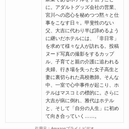
に。アダルトグッズ会社の営業、
宮川への恋心を秘めつつ黙々と仕
事をこなす日々。甲斐性のない
父、大吉に代わり半ば諦めるよう
に継いだホテルには、「非日常」
を求めて様々な人が訪れる。投稿
ヌード写真の撮影をするカップ
ル、子育てと親の介護に追われる
夫婦、行き場を失った女子高生と
妻に裏切られた高校教師。そんな
中、一室で心中事件が起こり、ホ
テルはマスコミの標的に。さらに
大吉が病に倒れ、雅代はホテル
と、そして「自分の人生」に初め
て向き合っていく……。
引用元：Amazonプライムビデオ