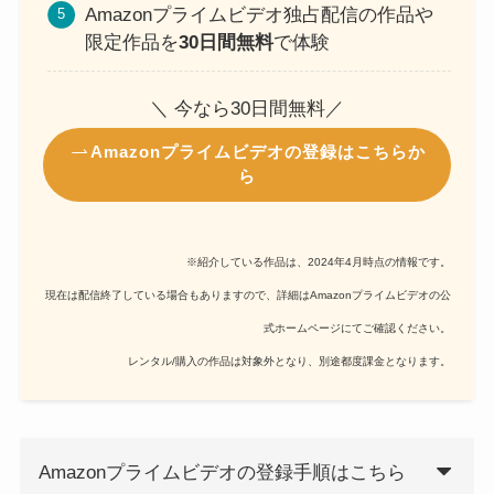
Amazonプライムビデオ独占配信の作品や
限定作品を
30日間無料
で体験
＼ 今なら30日間無料／
Amazonプライムビデオの登録はこちらか
ら
※紹介している作品は、2024年4月時点の情報です。
現在は配信終了している場合もありますので、詳細はAmazonプライムビデオの公
式ホームページにてご確認ください。
レンタル/購入の作品は対象外となり、別途都度課金となります。
Amazonプライムビデオの登録手順はこちら