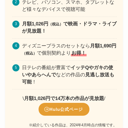
テレビ、パソコン、スマホ、タブレットな
ど様々なデバイスで視聴可能
月額1,026円
で映画・ドラマ・ライブ
（税込）
が見放題！
ディズニープラスのセットなら
月額1,690円
で個別契約より
お得！
（税込）
日テレの番組が豊富で
イッテQやガキの使
いやあらへんで
などの作品の
見逃し放送も
可能
！
\
月額1,026円で14万本の作品が見放題
/
Hulu公式ページ
※紹介している作品は、2024年4月時点の情報です。