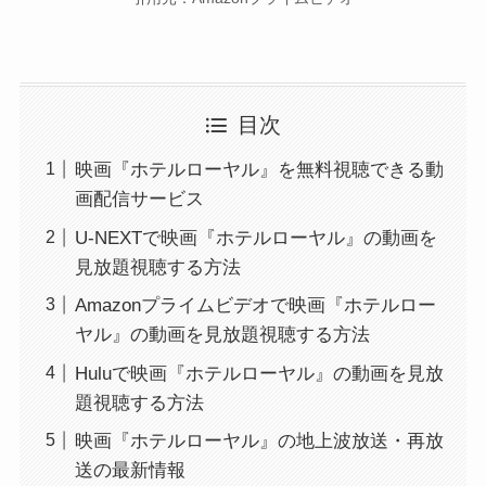
目次
映画『ホテルローヤル』を無料視聴できる動
画配信サービス
U-NEXTで映画『ホテルローヤル』の動画を
見放題視聴する方法
Amazonプライムビデオで映画『ホテルロー
ヤル』の動画を見放題視聴する方法
Huluで映画『ホテルローヤル』の動画を見放
題視聴する方法
映画『ホテルローヤル』の地上波放送・再放
送の最新情報