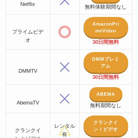
Netflix
無料体験期間なし
AmazonPri
meVideo
プライムビデ
オ
30日間無料
DMMプレミ
アム
DMMTV
30日間無料
ABEMA
AbemaTV
無料期間なし
クランクイ
レンタル
ン！ビデオ
クランクイ
有