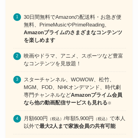
30日間無料でAmazonの配送料・お急ぎ便
無料、PrimeMusicやPrimeReading、
Amazonプライムのさまざまなコンテンツ
を楽しめます
映画やドラマ、アニメ、スポーツなど豊富
なコンテンツを見放題！
スターチャンネル、WOWOW、松竹、
MGM、FOD、NHKオンデマンド、時代劇
専門チャンネルなど
Amazonプライム会員
なら他の動画配信サービスも見れる
※
月額600円
/年額5,900円
で本人
（税込）
（税込）
以外で
最大2人まで家族会員の共有可能