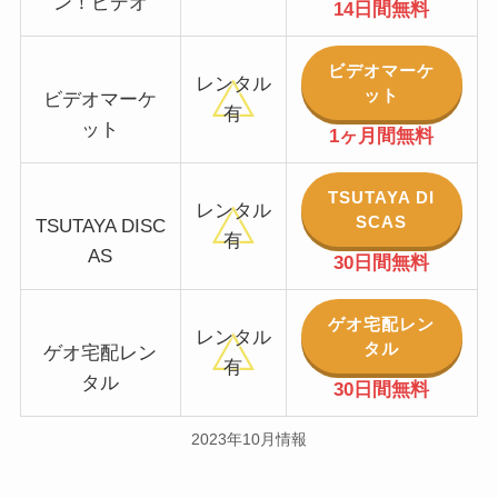
ン！ビデオ
14日間無料
ビデオマーケ
レンタル
ット
ビデオマーケ
有
ット
1ヶ月間無料
TSUTAYA DI
レンタル
SCAS
TSUTAYA DISC
有
AS
30日間無料
ゲオ宅配レン
レンタル
タル
ゲオ宅配レン
有
タル
30日間無料
2023年10月情報