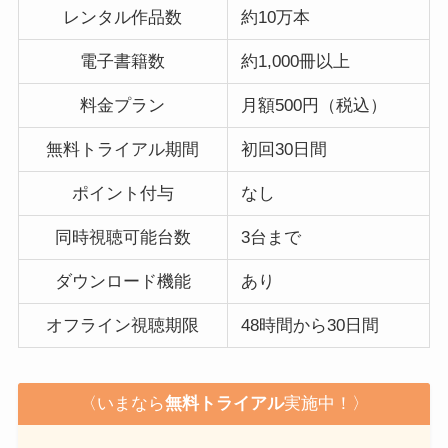
レンタル作品数
約10万本
電子書籍数
約1,000冊以上
料金プラン
月額500円（税込）
無料トライアル期間
初回30日間
ポイント付与
なし
同時視聴可能台数
3台まで
ダウンロード機能
あり
オフライン視聴期限
48時間から30日間
〈いまなら
無料トライアル
実施中！〉