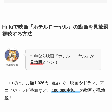
Huluで映画『ホテルローヤル』の動画を見放題
視聴する方法
Huluなら映画『ホテルローヤル』が
見放題
だワン！
VOD編集長
Huluでは、
月額1,026円
で、映画やドラマ、ア
（税込）
ニメやテレビ番組など、
100,000本以上
の動画が見放
題
！