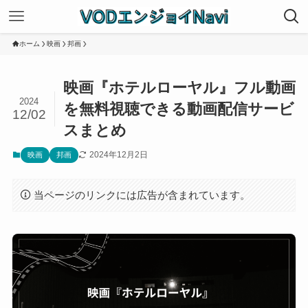
ホーム
映画
邦画
映画『ホテルローヤル』フル動画
2024
を無料視聴できる動画配信サービ
12/02
スまとめ
2024年12月2日
映画
邦画
当ページのリンクには広告が含まれています。