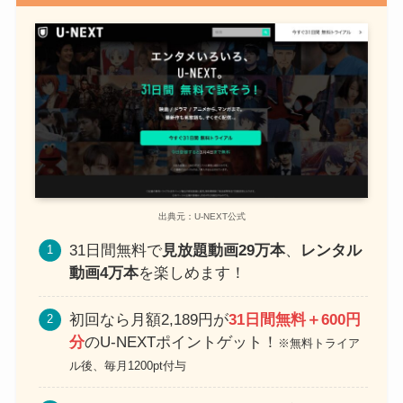
出典元：U-NEXT公式
31日間無料で
見放題動画29万本
、
レンタル
動画4万本
を楽しめます！
初回なら月額2,189円が
31日間無料＋600円
分
のU-NEXTポイントゲット！
※無料トライア
ル後、毎月1200pt付与