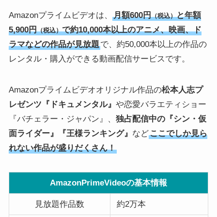
Amazonプライムビデオは、
月額600円
と年額
（税込）
5,900円
で約10,000本以上のアニメ、映画、ド
（税込）
ラマなどの作品が見放題
で、約50,000本以上の作品の
レンタル・購入ができる動画配信サービスです。
Amazonプライムビデオオリジナル作品の
松本人志プ
レゼンツ『ドキュメンタル』
や恋愛バラエティショー
『バチェラー・ジャパン』、
独占配信中の『シン・仮
面ライダー』『王様ランキング』
など
ここでしか見ら
れない作品が盛りだくさん！
AmazonPrimeVideoの基本情報
見放題作品数
約2万本