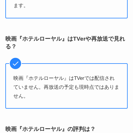
ます。
映画『ホテルローヤル』はTVerや再放送で見れ
る？
映画『ホテルローヤル』はTVerでは配信され
ていません。再放送の予定も現時点ではありま
せん。
映画『ホテルローヤル』の評判は？