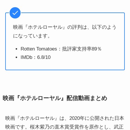
映画『ホテルローヤル』の評判は、以下のよう
になっています。
Rotten Tomatoes：批評家支持率89％
IMDb：6.8/10
映画『ホテルローヤル』配信動画まとめ
映画『ホテルローヤル』は、2020年に公開された日本
映画です。桜木紫乃の直木賞受賞作を原作とし、武正