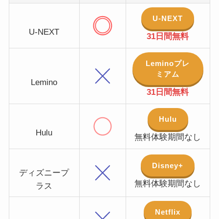
U-NEXT
U-NEXT
31日間無料
Leminoプレ
ミアム
Lemino
31日間無料
Hulu
Hulu
無料体験期間なし
Disney+
ディズニープ
無料体験期間なし
ラス
Netflix