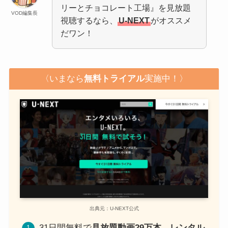
リーとチョコレート工場』を見放題
VOD編集長
視聴するなら、
U-NEXT
がオススメ
だワン！
〈いまなら
無料トライアル
実施中！〉
出典元：U-NEXT公式
31日間無料で
見放題動画29万本
、
レンタル