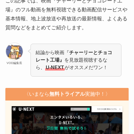
この記事では、映画『チャーリーとチョコレート工
場』のフル動画を無料視聴できる動画配信サービスや
基本情報、地上波放送や再放送の最新情報、よくある
質問などをまとめてご紹介します。
結論から映画『
チャーリーとチョコ
レート工場』
を見放題視聴するな
VOD編集長
ら、
U-NEXT
がオススメだワン！
〈いまなら
無料トライアル
実施中！〉