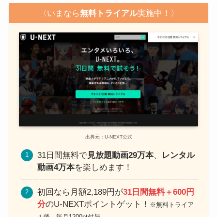
〈いまなら
無料トライアル
実施中！〉
出典元：U-NEXT公式
31日間無料で
見放題動画29万本
、
レンタル
動画4万本
を楽しめます！
初回なら月額2,189円が
31日間無料＋600円
分
のU-NEXTポイントゲット！
※無料トライア
ル後、毎月1200pt付与