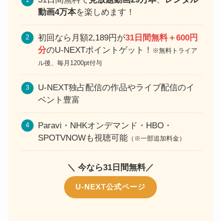
動画4万本
を楽しめます！
初回なら月額2,189円が
31日間無料＋600円
分
のU-NEXTポイントゲット！
※無料トライア
ル後、毎月1200pt付与
U-NEXT独占配信の作品やライブ配信のイ
ベント豊富
Paravi・NHKオンデマンド・HBO・
SPOTVNOWも視聴可能
（※一部追加料金）
＼ 今なら31日間無料／
U-NEXT公式ページ