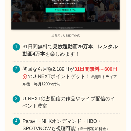
出典元：U-NEXT公式
31日間無料で
見放題動画29万本
、
レンタル
動画4万本
を楽しめます！
初回なら月額2,189円が
31日間無料＋600円
分
のU-NEXTポイントゲット！
※無料トライア
ル後、毎月1200pt付与
U-NEXT独占配信の作品やライブ配信のイ
ベント豊富
Paravi・NHKオンデマンド・HBO・
SPOTVNOWも視聴可能
（※一部追加料金）