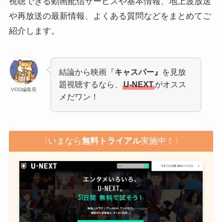
視聴できる動画配信サービスや基本情報、地上波放送
や再放送の最新情報、よくある質問などをまとめてご
紹介します。
結論から映画『
キャスパー』
を見放
題視聴するなら、
U-NEXT
がオスス
VOD編集長
メだワン！
〈いまなら
無料トライアル
実施中！〉