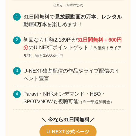
出典元：U-NEXT公式
31日間無料で
見放題動画29万本
、
レンタル
動画4万本
を楽しめます！
初回なら月額2,189円が
31日間無料＋600円
分
のU-NEXTポイントゲット！
※無料トライア
ル後、毎月1200pt付与
U-NEXT独占配信の作品やライブ配信のイ
ベント豊富
Paravi・NHKオンデマンド・HBO・
SPOTVNOWも視聴可能
（※一部追加料金）
＼ 今なら31日間無料／
U-NEXT公式ページ