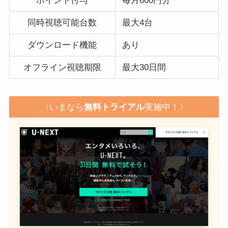
ポイント付与
毎月600円分
同時視聴可能台数
最大4台
ダウンロード機能
あり
オフライン視聴期限
最大30日間
〈いまなら
無料トライアル
実施中！〉