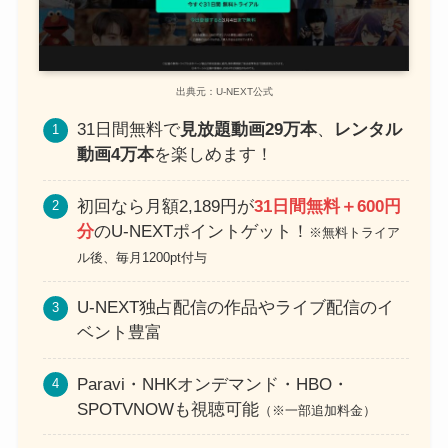
出典元：U-NEXT公式
31日間無料で
見放題動画29万本
、
レンタル
動画4万本
を楽しめます！
初回なら月額2,189円が
31日間無料＋600円
分
のU-NEXTポイントゲット！
※無料トライア
ル後、毎月1200pt付与
U-NEXT独占配信の作品やライブ配信のイ
ベント豊富
Paravi・NHKオンデマンド・HBO・
SPOTVNOWも視聴可能
（※一部追加料金）