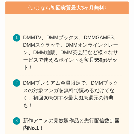
〈いまなら
初回実質最大3ヶ月無料
〉
DMMTV、DMMブックス、DMMGAMES、
DMMスクラッチ、DMMオンラインクレー
ン、DMM通販、DMM英会話など様々なサ
ービスで使えるポイントを
毎月550ptゲッ
ト
！
DMMプレミアム会員限定で、DMMブック
スの対象マンガを無料で読めるだけでな
く、初回90%OFFや最大31%還元の特典
も！
新作アニメの見放題作品と先行配信数は
国
内No.1
！