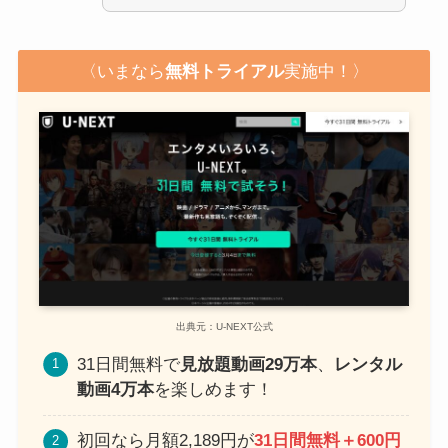
〈いまなら
無料トライアル
実施中！〉
出典元：U-NEXT公式
31日間無料で
見放題動画29万本
、
レンタル
動画4万本
を楽しめます！
初回なら月額2,189円が
31日間無料＋600円