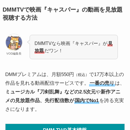
DMMTVで映画『キャスパー』の動画を見放題
視聴する方法
DMMTVなら映画『キャスパー』が
見
放題
だワン！
VOD編集長
DMMプレミアムは、月額550円
で17万本以上の
（税込）
作品を見れる動画配信サービスです。
一番の売り
は、
ミュージカル『刀剣乱舞』などの2.5次元
や
新作アニ
メの見放題作品、先行配信数が
国内でNo1
を誇る充実
さになります。