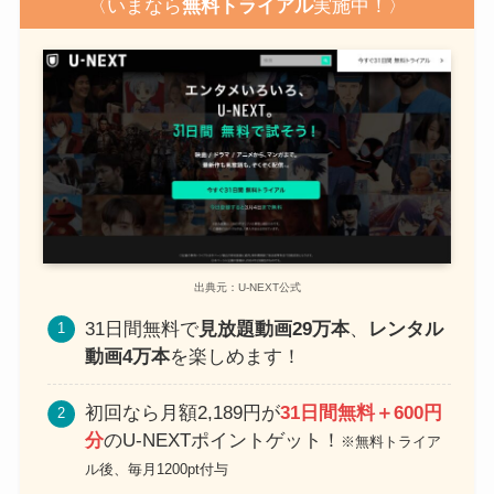
〈いまなら
無料トライアル
実施中！〉
出典元：U-NEXT公式
31日間無料で
見放題動画29万本
、
レンタル
動画4万本
を楽しめます！
初回なら月額2,189円が
31日間無料＋600円
分
のU-NEXTポイントゲット！
※無料トライア
ル後、毎月1200pt付与