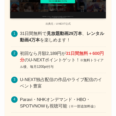
出典元：U-NEXT公式
31日間無料で
見放題動画29万本
、
レンタル
動画4万本
を楽しめます！
初回なら月額2,189円が
31日間無料＋600円
分
のU-NEXTポイントゲット！
※無料トライア
ル後、毎月1200pt付与
U-NEXT独占配信の作品やライブ配信のイ
ベント豊富
Paravi・NHKオンデマンド・HBO・
SPOTVNOWも視聴可能
（※一部追加料金）