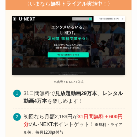
〈いまなら
無料トライアル
実施中！〉
出典元：U-NEXT公式
31日間無料で
見放題動画29万本
、
レンタル
動画4万本
を楽しめます！
初回なら月額2,189円が
31日間無料＋600円
分
のU-NEXTポイントゲット！
※無料トライア
ル後、毎月1200pt付与