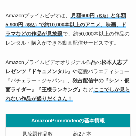
Amazonプライムビデオは、
月額600円
と年額
（税込）
5,900円
で約10,000本以上のアニメ、映画、ド
（税込）
ラマなどの作品が見放題
で、約50,000本以上の作品の
レンタル・購入ができる動画配信サービスです。
Amazonプライムビデオオリジナル作品の
松本人志プ
レゼンツ『ドキュメンタル』
や恋愛バラエティショー
『バチェラー・ジャパン』、
独占配信中の『シン・仮
面ライダー』『王様ランキング』
など
ここでしか見ら
れない作品が盛りだくさん！
AmazonPrimeVideoの基本情報
見放題作品数
約2万本