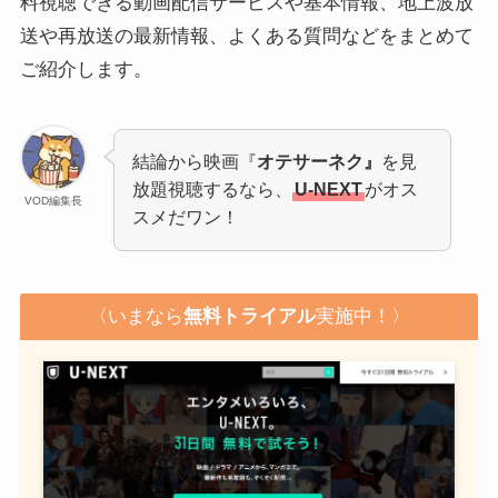
料視聴できる動画配信サービスや基本情報、地上波放
送や再放送の最新情報、よくある質問などをまとめて
ご紹介します。
結論から映画『
オテサーネク』
を見
放題視聴するなら、
U-NEXT
がオス
VOD編集長
スメだワン！
〈いまなら
無料トライアル
実施中！〉