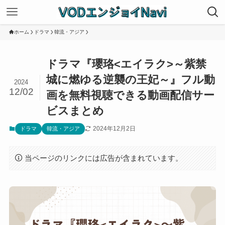
ホーム
ドラマ
韓流・アジア
ドラマ『瓔珞<エイラク>～紫禁
城に燃ゆる逆襲の王妃～』フル動
2024
12/02
画を無料視聴できる動画配信サー
ビスまとめ
2024年12月2日
ドラマ
韓流・アジア
当ページのリンクには広告が含まれています。