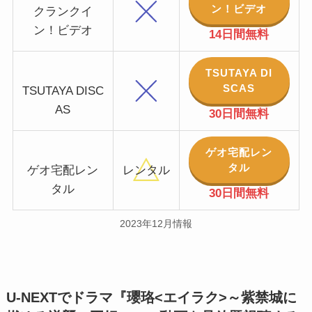
ン！ビデオ
クランクイ
ン！ビデオ
14日間無料
TSUTAYA DI
SCAS
TSUTAYA DISC
AS
30日間無料
ゲオ宅配レン
タル
ゲオ宅配レン
レンタル
タル
30日間無料
2023年12月情報
U-NEXTでドラマ『瓔珞<エイラク>～紫禁城に