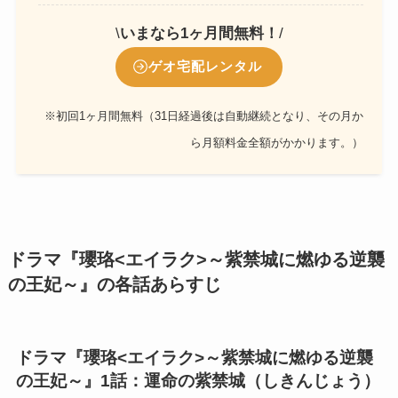
\
いまなら1ヶ月間無料！
/
ゲオ宅配レンタル
※初回1ヶ月間無料（31日経過後は自動継続となり、その月か
ら月額料金全額がかかります。）
ドラマ『瓔珞<エイラク>～紫禁城に燃ゆる逆襲
の王妃～』の各話あらすじ
ドラマ『瓔珞<エイラク>～紫禁城に燃ゆる逆襲
の王妃～』1話：
運命の紫禁城（しきんじょう）