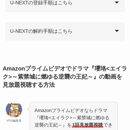
U-NEXTの登録手順はこちら
U-NEXTの解約手順はこちら
Amazonプライムビデオでドラマ『瓔珞<エイラ
ク>～紫禁城に燃ゆる逆襲の王妃～』の動画を
見放題視聴する方法
Amazonプライムビデオならドラマ
『瓔珞<エイラク>～紫禁城に燃ゆる
VOD編集長
逆襲の王妃～』を
1話見放題視聴
でき