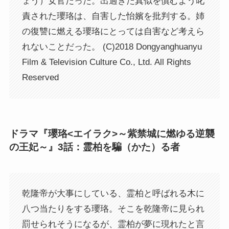
ょう）女官だった。出過ぎた真似を慎むよう叱
責された瓔珞は、自害した怡嬪を批判する。姉
の復讐に燃える瓔珞にとっては自害など考えら
れないことだった。 (C)2018 Dongyanghuanyu
Film & Television Culture Co., Ltd. All Rights
Reserved
ドラマ『瓔珞<エイラク>～紫禁城に燃ゆる逆襲
の王妃～』3話：
霊柏を騙（かた）る者
乾隆帝が大事にしている、霊柏と呼ばれる木に
八つ当たりをする瓔珞。そこを乾隆帝に見られ
罰せられそうになるが、霊柏が夢に現れたと言