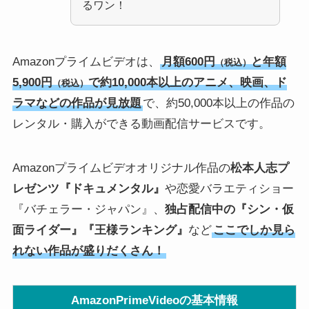
るワン！
Amazonプライムビデオは、
月額600円
と年額
（税込）
5,900円
で約10,000本以上のアニメ、映画、ド
（税込）
ラマなどの作品が見放題
で、約50,000本以上の作品の
レンタル・購入ができる動画配信サービスです。
Amazonプライムビデオオリジナル作品の
松本人志プ
レゼンツ『ドキュメンタル』
や恋愛バラエティショー
『バチェラー・ジャパン』、
独占配信中の『シン・仮
面ライダー』『王様ランキング』
など
ここでしか見ら
れない作品が盛りだくさん！
AmazonPrimeVideoの基本情報