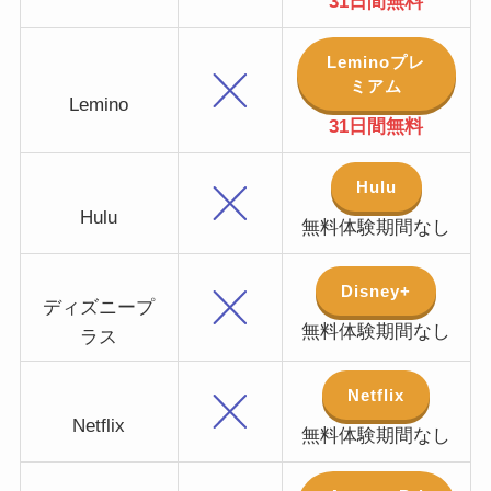
31日間無料
Leminoプレ
ミアム
Lemino
31日間無料
Hulu
Hulu
無料体験期間なし
Disney+
ディズニープ
無料体験期間なし
ラス
Netflix
Netflix
無料体験期間なし