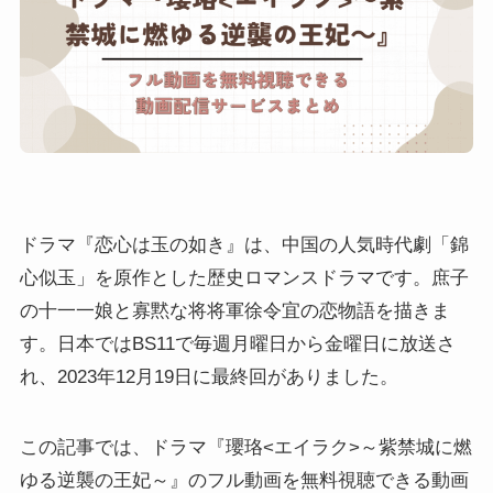
ドラマ『恋心は玉の如き』は、中国の人気時代劇「錦
心似玉」を原作とした歴史ロマンスドラマです。庶子
の十一一娘と寡黙な将将軍徐令宜の恋物語を描きま
す。日本ではBS11で毎週月曜日から金曜日に放送さ
れ、2023年12月19日に最終回がありました。
この記事では、ドラマ『瓔珞<エイラク>～紫禁城に燃
ゆる逆襲の王妃～』のフル動画を無料視聴できる動画