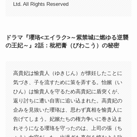
Ltd. All Rights Reserved
ドラマ『瓔珞<エイラク>～紫禁城に燃ゆる逆襲
の王妃～』2話：
枇杷膏（びわこう）の秘密
高貴妃は愉貴人（ゆきじん）が懐妊したことに
気づき、子を流すために策を弄する。怡嬪（い
ひん）は愉貴人を守るため高貴妃に盾突くが、
返り討ちに遭い自害に追い込まれた。高貴妃の
企みを見抜いた瓔珞は、思わず真相を愉貴人に
告げてしまう。妃嬪たちの権力争いに巻き込ま
れそうになる瓔珞を守ったのは、上司の張（ち