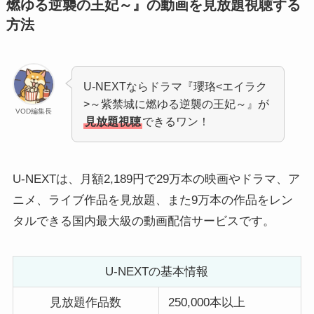
燃ゆる逆襲の王妃～』の動画を見放題視聴する
方法
U-NEXTならドラマ『瓔珞<エイラク
>～紫禁城に燃ゆる逆襲の王妃～』が
VOD編集長
見放題視聴
できるワン！
U-NEXTは、月額2,189円で29万本の映画やドラマ、ア
ニメ、ライブ作品を見放題、また9万本の作品をレン
タルできる国内最大級の動画配信サービスです。
U-NEXTの基本情報
見放題作品数
250,000本以上