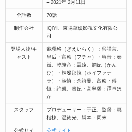
– 2021年 2月11日
全話数
70話
制作会社
iQIYI、東陽華娱影視文化有限公
司
登場人物/キ
魏瓔珞（ぎえいらく）：呉謹言、
ャスト
皇后・富察（フチャ）・容音：秦
嵐、乾隆帝：聶遠、嫻妃（かん
ひ）・輝發那拉（ホイファナ
ラ）・淑慎：佘詩曼、富察・傅
恒：許凱、貴妃・高寧馨：譚卓ほ
か
スタッフ
プロデューサー：于正、監督：惠
楷棟、温徳光、脚本：周末
公式サイ
公式サイト