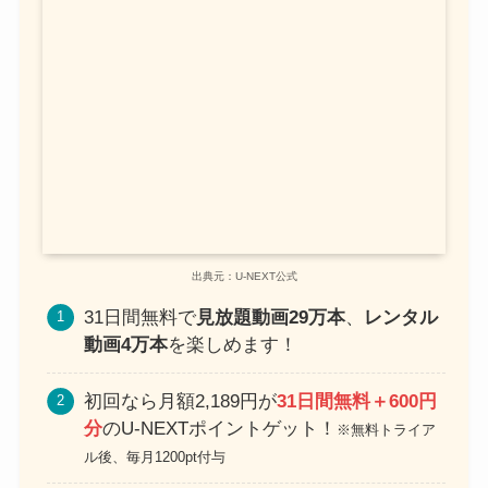
出典元：U-NEXT公式
31日間無料で
見放題動画29万本
、
レンタル
動画4万本
を楽しめます！
初回なら月額2,189円が
31日間無料＋600円
分
のU-NEXTポイントゲット！
※無料トライア
ル後、毎月1200pt付与