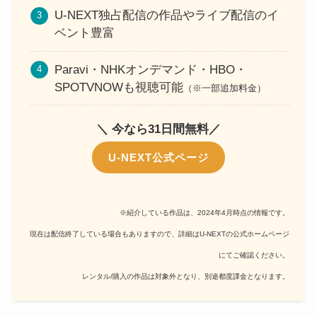
U-NEXT独占配信の作品やライブ配信のイ
ベント豊富
Paravi・NHKオンデマンド・HBO・
SPOTVNOWも視聴可能
（※一部追加料金）
＼ 今なら31日間無料／
U-NEXT公式ページ
※紹介している作品は、2024年4月時点の情報です。
現在は配信終了している場合もありますので、詳細はU-NEXTの公式ホームページ
にてご確認ください。
レンタル/購入の作品は対象外となり、別途都度課金となります。