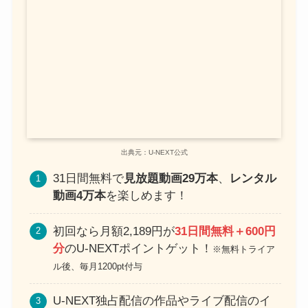
出典元：U-NEXT公式
31日間無料で
見放題動画29万本
、
レンタル
動画4万本
を楽しめます！
初回なら月額2,189円が
31日間無料＋600円
分
のU-NEXTポイントゲット！
※無料トライア
ル後、毎月1200pt付与
U-NEXT独占配信の作品やライブ配信のイ