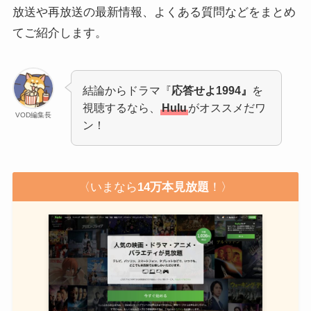
放送や再放送の最新情報、よくある質問などをまとめ
てご紹介します。
結論からドラマ『
応答せよ1994』
を
視聴するなら、
Hulu
がオススメだワ
VOD編集長
ン！
〈いまなら
14万本見放題
！〉