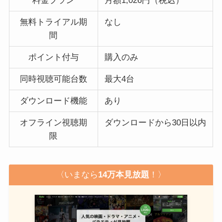
料金プラン
月額1,026円（税込）
無料トライアル期
なし
間
ポイント付与
購入のみ
同時視聴可能台数
最大4台
ダウンロード機能
あり
オフライン視聴期
ダウンロードから30日以内
限
〈いまなら
14万本見放題
！〉