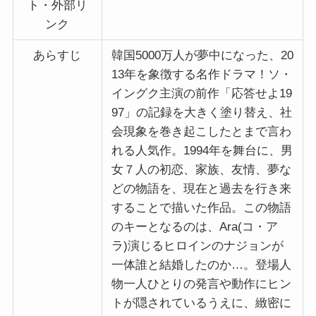
ト・外部リ
ンク
あらすじ
韓国5000万人が夢中になった、20
13年を象徴する名作ドラマ！ソ・
イングク主演の前作「応答せよ19
97」の記録を大きく塗り替え、社
会現象を巻き起こしたとまで言わ
れる人気作。1994年を舞台に、男
女７人の初恋、家族、友情、夢な
どの物語を、現在と過去を行き来
することで描いた作品。この物語
のキーとなるのは、Ara(コ・ア
ラ)演じるヒロインのナジョンが
一体誰と結婚したのか…。登場人
物一人ひとりの発言や動作にヒン
トが隠されているうえに、緻密に