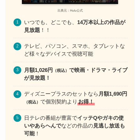
出典元：Hulu公式
いつでも、どこでも、
14万本以上の作品が
見放題
！！
テレビ、パソコン、スマホ、タブレットな
ど様々なデバイスで視聴可能
月額1,026円
で映画・ドラマ・ライブ
（税込）
が見放題！
ディズニープラスのセットなら
月額1,690円
で個別契約より
お得！
（税込）
日テレの番組が豊富で
イッテQやガキの使
いやあらへんで
などの作品の
見逃し放送も
可能
！