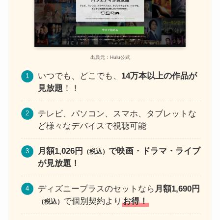
出典元：Hulu公式
いつでも、どこでも、
14万本以上の作品が
見放題
！！
テレビ、パソコン、スマホ、タブレットな
ど様々なデバイスで視聴可能
月額1,026円
で映画・ドラマ・ライブ
（税込）
が見放題！
ディズニープラスのセットなら
月額1,690円
で個別契約より
お得！
（税込）